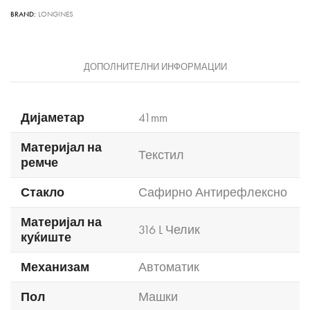
BRAND:
LONGINES
ДОПОЛНИТЕЛНИ ИНФОРМАЦИИ
Дијаметар
41mm
Материјал на
Текстил
ремче
Стакло
Сафирно Антирефлексно
Материјал на
316 L Челик
куќиште
Механизам
Автоматик
Пол
Машки