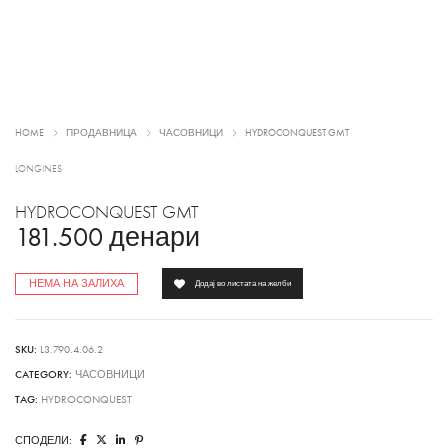
HOME
ПРОДАВНИЦА
ЧАСОВНИЦИ
HYDROCONQUEST GMT
LONGINES
HYDROCONQUEST GMT
181.500
денари
НЕМА НА ЗАЛИХА
Додај во листата на желби
SKU:
L3.790.4.06.2
CATEGORY:
ЧАСОВНИЦИ
TAG:
HYDROCONQUEST
СПОДЕЛИ: