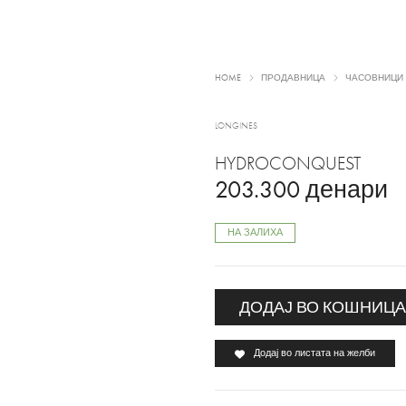
HOME
ПРОДАВНИЦА
ЧАСОВНИЦИ
LONGINES
HYDROCONQUEST
203.300
денари
НА ЗАЛИХА
ДОДАЈ ВО КОШНИЦ
Додај во листата на желби