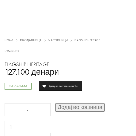
HOME
ПРОДАВНИЦА
ЧАСОВНИЦИ
FLAGSHIP HERITAGE
LONGINES
FLAGSHIP HERITAGE
127.100
денари
НА ЗАЛИХА
Додај во листата на желби
FLAGSHIP
Додај во кошница
HERITAGE
quantity