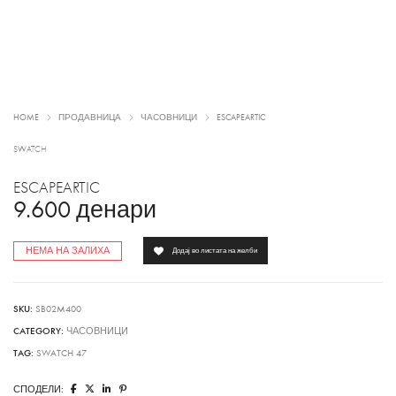
HOME
ПРОДАВНИЦА
ЧАСОВНИЦИ
ESCAPEARTIC
SWATCH
ESCAPEARTIC
9.600
денари
НЕМА НА ЗАЛИХА
Додај во листата на желби
SKU:
SB02M400
CATEGORY:
ЧАСОВНИЦИ
TAG:
SWATCH 47
СПОДЕЛИ: