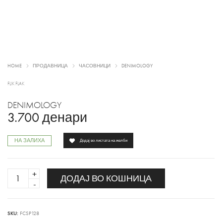
HOME
ПРОДАВНИЦА
ЧАСОВНИЦИ
DENIMOLOGY
FLIK FLAK
DENIMOLOGY
3.700
денари
НА ЗАЛИХА
Додај во листата на желби
DENIMOLOGY
ДОДАЈ ВО КОШНИЦА
quantity
SKU:
FCSP128