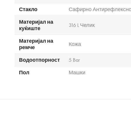
Стакло
Сафирно Антирефлексн
Материјал на
316 L Челик
куќиште
Материјал на
Кожа
ремче
Водоотпорност
5 Bar
Пол
Машки