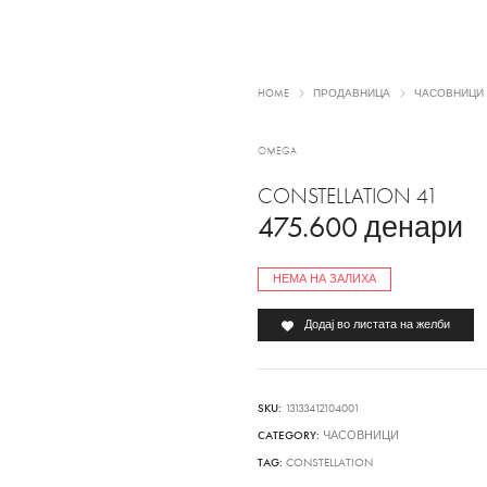
HOME
ПРОДАВНИЦА
ЧАСОВНИЦИ
OMEGA
CONSTELLATION 41
475.600
денари
НЕМА НА ЗАЛИХА
Додај во листата на желби
SKU:
13133412104001
CATEGORY:
ЧАСОВНИЦИ
TAG:
CONSTELLATION