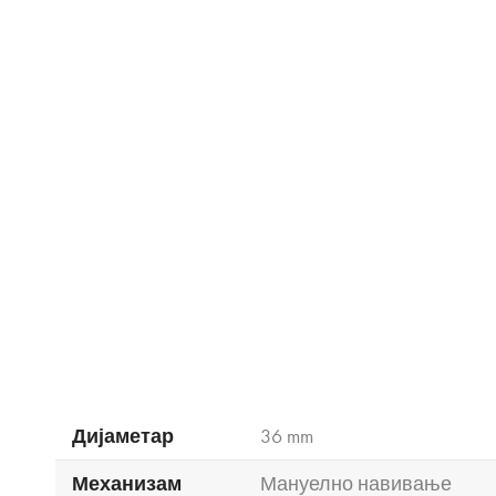
Дијаметар
36 mm
Механизам
Мануелно навивање