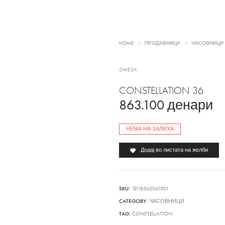
HOME
ПРОДАВНИЦА
ЧАСОВНИЦИ
OMEGA
CONSTELLATION 36
863.100
денари
НЕМА НА ЗАЛИХА
Додај во листата на желби
SKU:
13118362061001
CATEGORY:
ЧАСОВНИЦИ
TAG:
CONSTELLATION