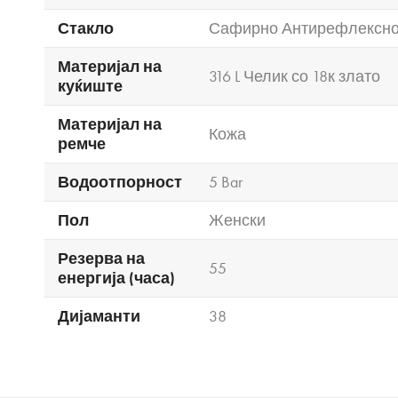
Стакло
Сафирно Антирефлексн
Материјал на
316 L Челик со 18к злато
куќиште
Материјал на
Кожа
ремче
Водоотпорност
5 Bar
Пол
Женски
Резерва на
55
енергија (часа)
Дијаманти
38