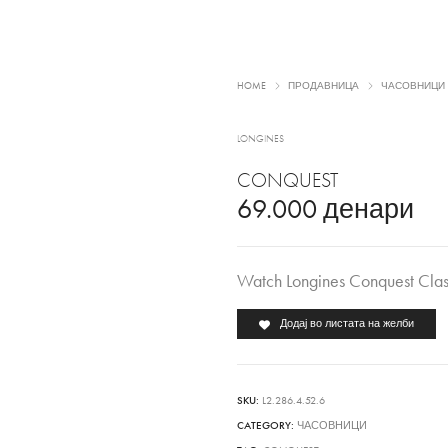
HOME
ПРОДАВНИЦА
ЧАСОВНИЦИ
LONGINES
CONQUEST
69.000
денари
Watch Longines Conquest Clas
Додај во листата на желби
SKU:
L2.286.4.52.6
CATEGORY:
ЧАСОВНИЦИ