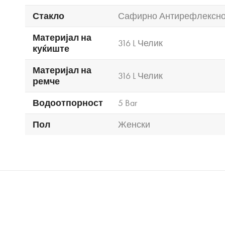
Стакло
Сафирно Антирефлексн
Материјал на
316 L Челик
куќиште
Материјал на
316 L Челик
ремче
Водоотпорност
5 Bar
Пол
Женски