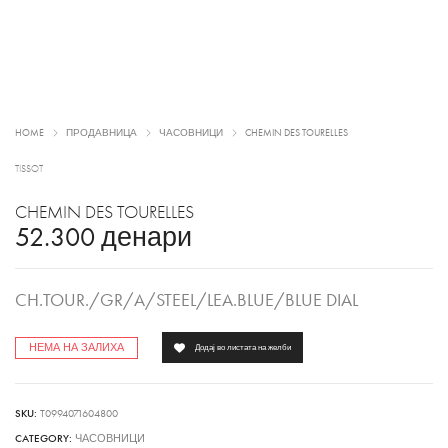
HOME
ПРОДАВНИЦА
ЧАСОВНИЦИ
CHEMIN DES TOURELLES
TISSOT
CHEMIN DES TOURELLES
52.300
денари
CH.TOUR./GR/A/STEEL/LEA.BLUE/BLUE DIAL
НЕМА НА ЗАЛИХА
Додај во листата на желби
SKU:
T0994071604800
CATEGORY:
ЧАСОВНИЦИ