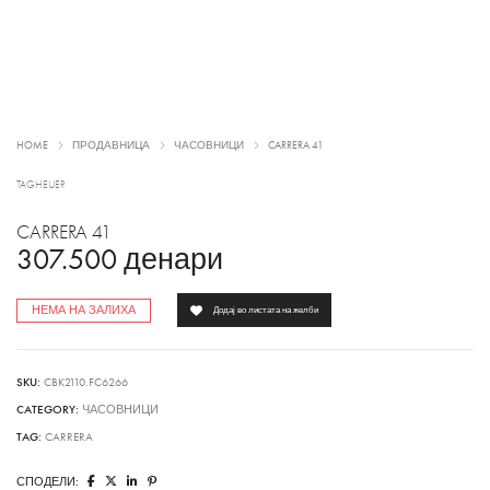
HOME
ПРОДАВНИЦА
ЧАСОВНИЦИ
CARRERA 41
TAGHEUER
CARRERA 41
307.500
денари
НЕМА НА ЗАЛИХА
Додај во листата на желби
SKU:
CBK2110.FC6266
CATEGORY:
ЧАСОВНИЦИ
TAG:
CARRERA
СПОДЕЛИ: