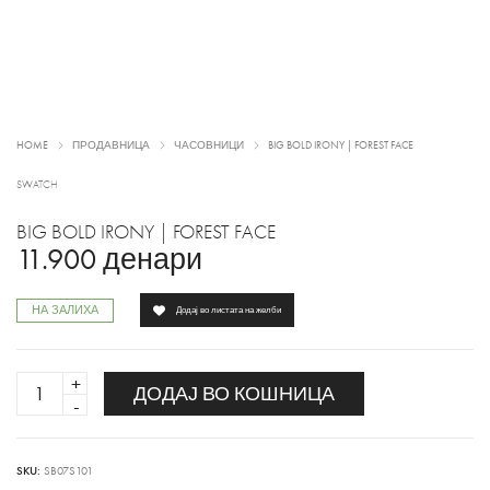
HOME
ПРОДАВНИЦА
ЧАСОВНИЦИ
BIG BOLD IRONY | FOREST FACE
SWATCH
BIG BOLD IRONY | FOREST FACE
11.900
денари
НА ЗАЛИХА
Додај во листата на желби
BIG
ДОДАЈ ВО КОШНИЦА
BOLD
IRONY
|
SKU:
SB07S101
FOREST