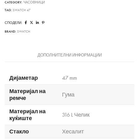
FACE
CATEGORY:
ЧАСОВНИЦИ
quantity
TAG:
SWATCH 47
СПОДЕЛИ:
BRAND:
SWATCH
ДОПОЛНИТЕЛНИ ИНФОРМАЦИИ
Дијаметар
47 mm
Материјал на
Гума
ремче
Материјал на
316 L Челик
куќиште
Стакло
Хесалит