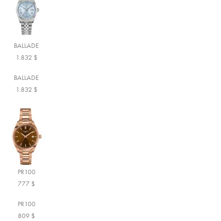
BALLADE
1.832
$
BALLADE
1.832
$
PR100
777
$
PR100
809
$