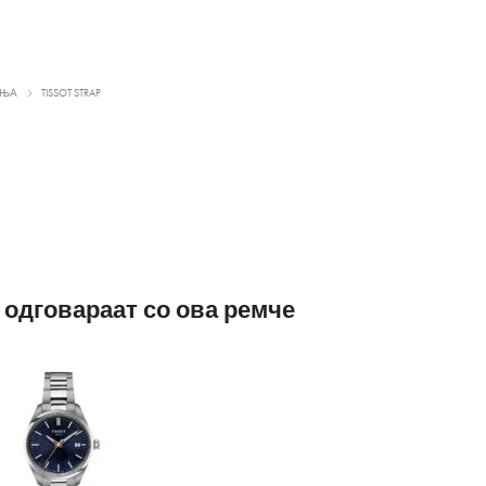
ИЊА
TISSOT STRAP
 одговараат со ова ремче