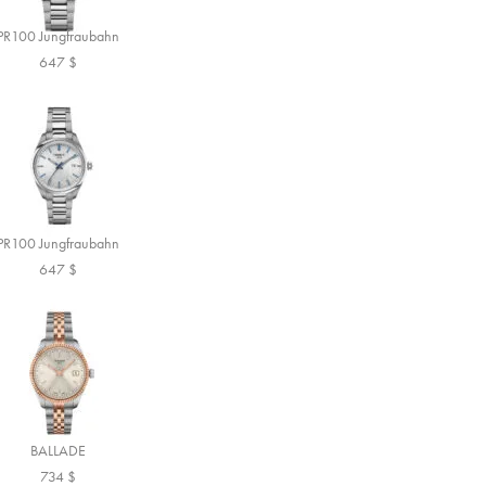
PR100 Jungfraubahn
647
$
PR100 Jungfraubahn
647
$
BALLADE
734
$