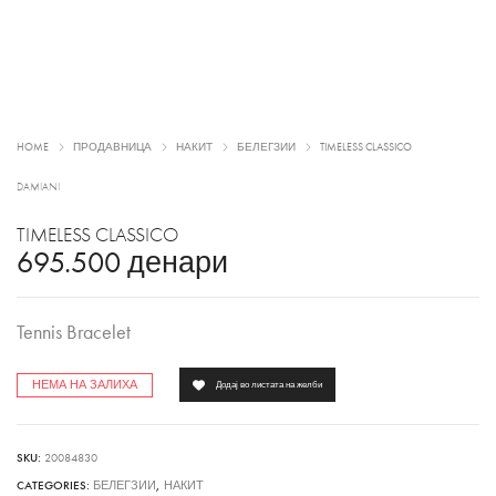
HOME
ПРОДАВНИЦА
НАКИТ
БЕЛЕГЗИИ
TIMELESS CLASSICO
DAMIANI
TIMELESS CLASSICO
695.500
денари
Tennis Bracelet
НЕМА НА ЗАЛИХА
Додај во листата на желби
SKU:
20084830
CATEGORIES:
БЕЛЕГЗИИ
,
НАКИТ