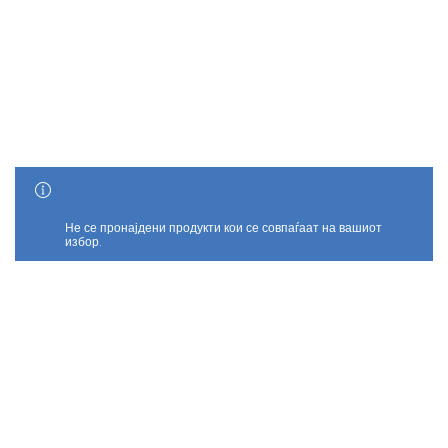
SHOW SIDEBAR
Не се пронајдени продукти кои се совпаѓаат на вашиот
избор.