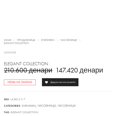
HOME
ПРОДАВНИЦА
EVERGREEN
ЧАСОВНИЦИ
ELEGANT COLLECTION
LONGINES
ELEGANT COLLECTION
210.600
денари
147.420
денари
НЕМА НА ЗАЛИХА
Додај во листата на желби
SKU:
L4.810.5.11.7
CATEGORIES:
EVERGREEN
,
ЧАСОВНИЦИ
,
ЧАСОВНИЦИ
TAG:
ELEGANT COLLECTION