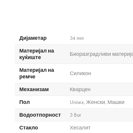
Дијаметар
34 mm
Материјал на
Биоразградливи материј
куќиште
Материјал на
Силикон
ремче
Механизам
Кварцен
Пол
Unisex
,
Женски
,
Машки
Водоотпорност
3 Bar
Стакло
Хесалит