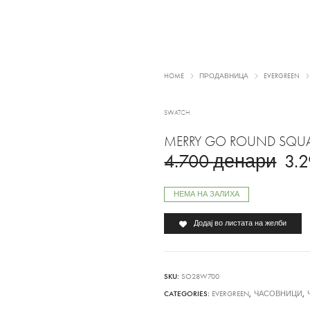
HOME
ПРОДАВНИЦА
EVERGREEN
SWATCH
MERRY GO ROUND SQU
4.700
денари
3.
НЕМА НА ЗАЛИХА
Додај во листата на желби
SKU:
SO28W700
CATEGORIES:
EVERGREEN
,
ЧАСОВНИЦИ
,