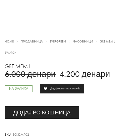
HOME
ПРОДАВНИЦА
EVERGREEN
ЧАСОВНИЦИ
GRE MEM L
SWATCH
GRE MEM L
6.000
денари
4.200
денари
НА ЗАЛИХА
Додај во листата на желби
ДОДАЈ ВО КОШНИЦА
SKU:
SO32M102