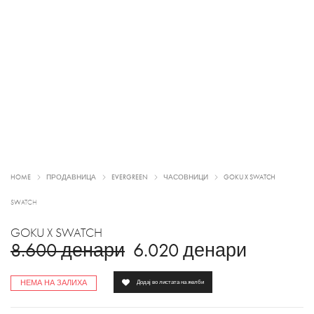
HOME
ПРОДАВНИЦА
EVERGREEN
ЧАСОВНИЦИ
GOKU X SWATCH
SWATCH
GOKU X SWATCH
8.600
денари
6.020
денари
НЕМА НА ЗАЛИХА
Додај во листата на желби