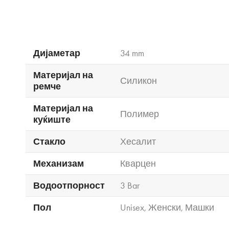
Дијаметар
34 mm
Материјал на
Силикон
ремче
Материјал на
Полимер
куќиште
Стакло
Хесалит
Механизам
Кварцен
Водоотпорност
3 Bar
Пол
Unisex
,
Женски
,
Машки