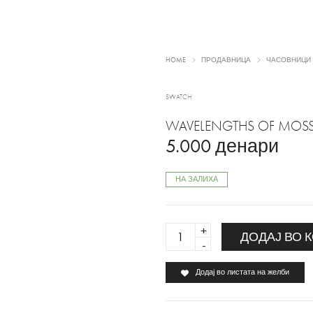
HOME
ПРОДАВНИЦА
ЧАСОВНИЦИ
SWATCH
WAVELENGTHS OF MOS
5.000
денари
НА ЗАЛИХА
WAVELENGTHS
ДОДАЈ ВО 
OF
MOSS
Додај во листата на желби
quantity