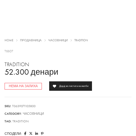
HOME
ПРОДАВНИЦА
ЧАСОВНИЦИ
TRADITION
TISSOT
TRADITION
52.300
денари
НЕМА НА ЗАЛИХА
Додај во листата на желби
SKU:
T0639071105800
CATEGORY:
ЧАСОВНИЦИ
TAG:
TRADITION
СПОДЕЛИ: