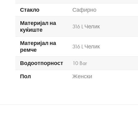
Стакло
Сафирно
Материјал на
316 L Челик
куќиште
Материјал на
316 L Челик
ремче
Водоотпорност
10 Bar
Пол
Женски