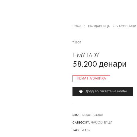
HOME
ПРОДАВНИЦА
ЧАСОВНИЦИ
TISSOT
T-MY LADY
58.200
денари
НЕМА НА ЗАЛИХА
Додај во листата на желби
SKU:
T1320071104600
CATEGORY:
ЧАСОВНИЦИ
TAG:
T-LADY