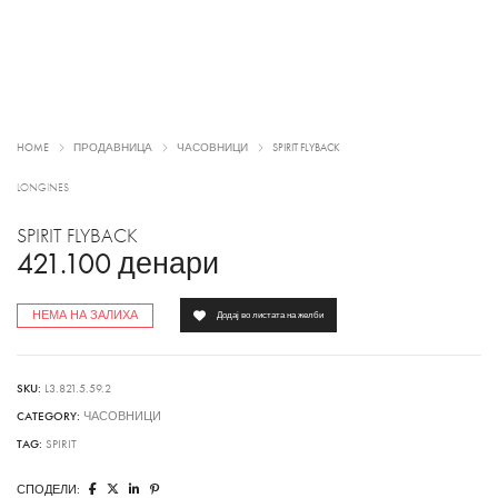
HOME
ПРОДАВНИЦА
ЧАСОВНИЦИ
SPIRIT FLYBACK
LONGINES
SPIRIT FLYBACK
421.100
денари
НЕМА НА ЗАЛИХА
Додај во листата на желби
SKU:
L3.821.5.59.2
CATEGORY:
ЧАСОВНИЦИ
TAG:
SPIRIT
СПОДЕЛИ: