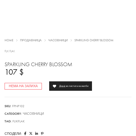
HOME
ПРОДАВНИЦА
ЧАСОВНИЦИ
SPARKLING CHERRY BLOSSOM
FLIK FLAK
SPARKLING CHERRY BLOSSOM
107
$
НЕМА НА ЗАЛИХА
Додај во листата на желби
SKU:
FPNP102
CATEGORY:
ЧАСОВНИЦИ
TAG:
FLIKFLAK
СПОДЕЛИ: