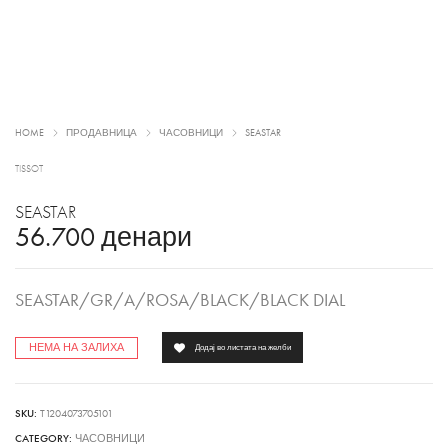
HOME
ПРОДАВНИЦА
ЧАСОВНИЦИ
SEASTAR
TISSOT
SEASTAR
56.700
денари
SEASTAR/GR/A/ROSA/BLACK/BLACK DIAL
НЕМА НА ЗАЛИХА
Додај во листата на желби
SKU:
T1204073705101
CATEGORY:
ЧАСОВНИЦИ