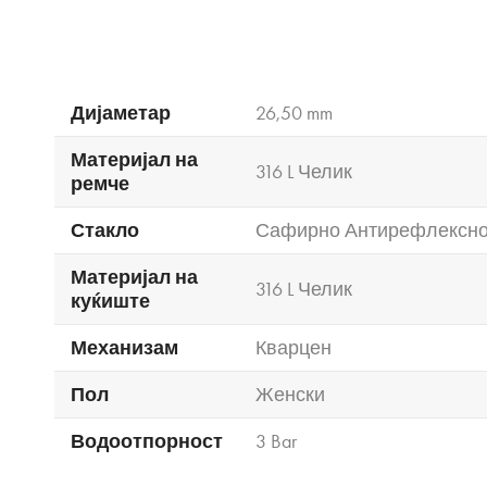
Дијаметар
26,50 mm
Материјал на
316 L Челик
ремче
Стакло
Сафирно Антирефлексн
Материјал на
316 L Челик
куќиште
Механизам
Кварцен
Пол
Женски
Водоотпорност
3 Bar