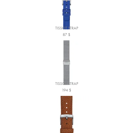
TISSOT STRAP
87
$
TISSOT STRAP
194
$