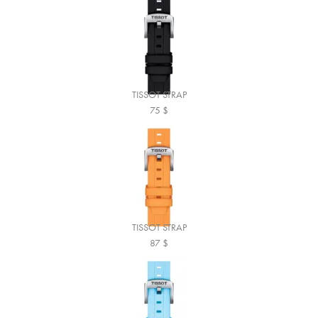
TISSOT STRAP
75
$
TISSOT STRAP
87
$