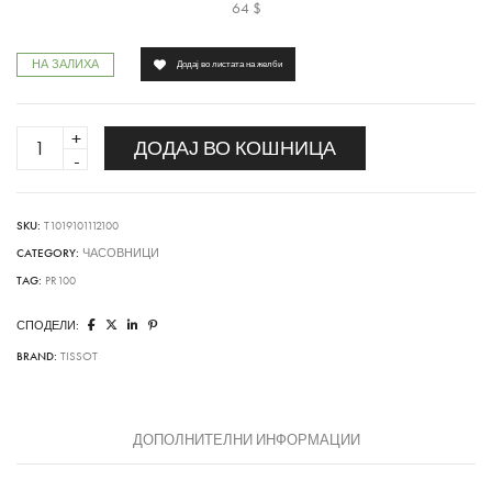
64
$
НА ЗАЛИХА
Додај во листата на желби
PR100
ДОДАЈ ВО КОШНИЦА
quantity
SKU:
T1019101112100
CATEGORY:
ЧАСОВНИЦИ
TAG:
PR100
СПОДЕЛИ:
BRAND:
TISSOT
ДОПОЛНИТЕЛНИ ИНФОРМАЦИИ