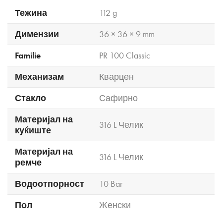
Тежина
112 g
Димензии
36 × 36 × 9 mm
Familie
PR 100 Classic
Механизам
Кварцен
Стакло
Сафирно
Материјал на
316 L Челик
куќиште
Материјал на
316 L Челик
ремче
Водоотпорност
10 Bar
Пол
Женски