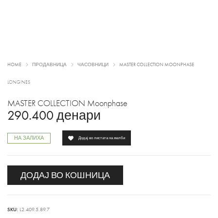
HOME
ПРОДАВНИЦА
ЧАСОВНИЦИ
MASTER COLLECTION MOONPHASE
LONGINES
MASTER COLLECTION Moonphase
290.400
денари
НА ЗАЛИХА
Додај во листата на желби
ДОДАЈ ВО КОШНИЦА
SKU:
L2.409.5.89.7