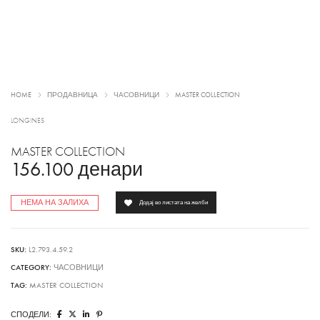
HOME
ПРОДАВНИЦА
ЧАСОВНИЦИ
MASTER COLLECTION
LONGINES
MASTER COLLECTION
156.100
денари
НЕМА НА ЗАЛИХА
Додај во листата на желби
SKU:
L2.793.4.59.2
CATEGORY:
ЧАСОВНИЦИ
TAG:
MASTER COLLECTION
СПОДЕЛИ: