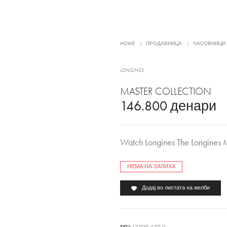
HOME
ПРОДАВНИЦА
ЧАСОВНИЦИ
LONGINES
MASTER COLLECTION
146.800
денари
Watch Longines The Longines 
НЕМА НА ЗАЛИХА
Додај во листата на желби
SKU:
L2.920.4.92.0