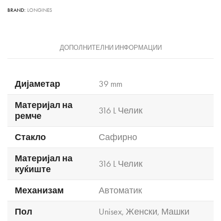
BRAND:
LONGINES
ДОПОЛНИТЕЛНИ ИНФОРМАЦИИ
Дијаметар
39 mm
Материјал на
316 L Челик
ремче
Стакло
Сафирно
Материјал на
316 L Челик
куќиште
Механизам
Автоматик
Пол
Unisex
,
Женски
,
Машки