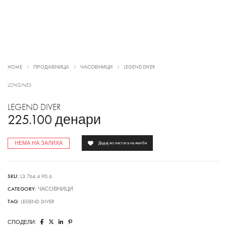
HOME
ПРОДАВНИЦА
ЧАСОВНИЦИ
LEGEND DIVER
LONGINES
LEGEND DIVER
225.100
денари
НЕМА НА ЗАЛИХА
Додај во листата на желби
SKU:
L3.764.4.90.6
CATEGORY:
ЧАСОВНИЦИ
TAG:
LEGEND DIVER
СПОДЕЛИ: