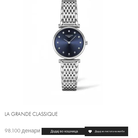
LA GRANDE CLASSIQUE
98.100
денари
Додај во кошница
Додај во листата на желби