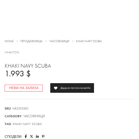
HOME
ПРОДАВНИЦА
ЧАСОВНИЦИ
KHAKI NAVY SCUBA
HAMILTON
KHAKI NAVY SCUBA
1.993
$
НЕМА НА ЗАЛИХА
Додај во листата на желби
SKU:
H82515330
CATEGORY:
ЧАСОВНИЦИ
TAG:
KHAKI NAVY SCUBA
СПОДЕЛИ: