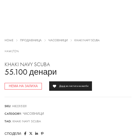
HOME
ПРОДАВНИЦА
ЧАСОВНИЦИ
KHAKI NAVY SCUBA
HAMILTON
KHAKI NAVY SCUBA
55.100
денари
НЕМА НА ЗАЛИХА
Додај во листата на желби
SKU:
H82315331
CATEGORY:
ЧАСОВНИЦИ
TAG:
KHAKI NAVY SCUBA
СПОДЕЛИ: