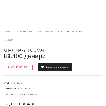
HOME
ПРОДАВНИЦА
ЧАСОВНИЦИ
KHAKI NAVY FROGMAN
HAMILTON
KHAKI NAVY FROGMAN
88.400
денари
НЕМА НА ЗАЛИХА
Додај во листата на желби
SKU:
H77845330
CATEGORY:
ЧАСОВНИЦИ
TAG:
KHAKI NAVY FROGMAN
СПОДЕЛИ: