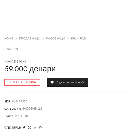
HOME
ПРОДАВНИЦА
ЧАСОВНИЦИ
KHAKI FIELD
HAMILTON
KHAKI FIELD
59.000
денари
НЕМА НА ЗАЛИХА
Додај во листата на желби
SKU:
H69459530
CATEGORY:
ЧАСОВНИЦИ
TAG:
KHAKI FIELD
СПОДЕЛИ: