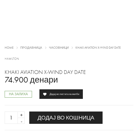
HOME
ПРОДАВНИЦА
ЧАСОВНИЦИ
KHAKI AVIATION X-WIND DAY DATE
HAMILTON
KHAKI AVIATION X-WIND DAY DATE
74.900
денари
НА ЗАЛИХА
Додај во листата на желби
KHAKI
ДОДАЈ ВО КОШНИЦА
AVIATION
X-
WIND