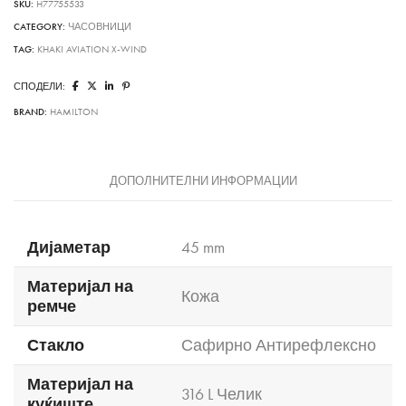
SKU:
H77755533
DAY
DATE
CATEGORY:
ЧАСОВНИЦИ
quantity
TAG:
KHAKI AVIATION X-WIND
СПОДЕЛИ:
BRAND:
HAMILTON
ДОПОЛНИТЕЛНИ ИНФОРМАЦИИ
Дијаметар
45 mm
Материјал на
Кожа
ремче
Стакло
Сафирно Антирефлексно
Материјал на
316 L Челик
куќиште