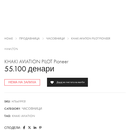
HOME
ПРОДАВНИЦА
ЧАСОВНИЦИ
KHAKI AVIATION PILOT PIONEER
HAMILTON
KHAKI AVIATION PILOT Pioneer
55.100
денари
НЕМА НА ЗАЛИХА
Додај во листата на желби
SKU:
H76419931
CATEGORY:
ЧАСОВНИЦИ
TAG:
KHAKI AVIATION
СПОДЕЛИ: