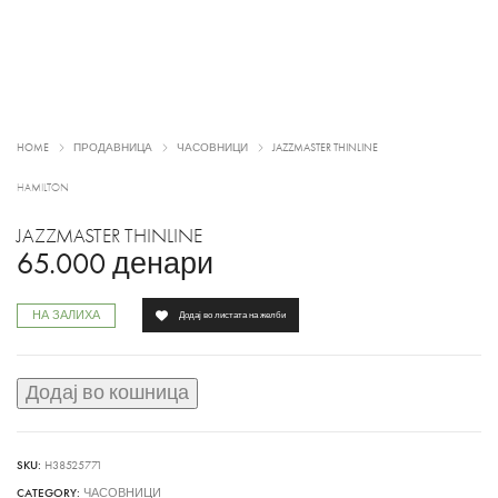
HOME
ПРОДАВНИЦА
ЧАСОВНИЦИ
JAZZMASTER THINLINE
HAMILTON
JAZZMASTER THINLINE
65.000
денари
НА ЗАЛИХА
Додај во листата на желби
Додај во кошница
SKU:
H38525771
CATEGORY:
ЧАСОВНИЦИ