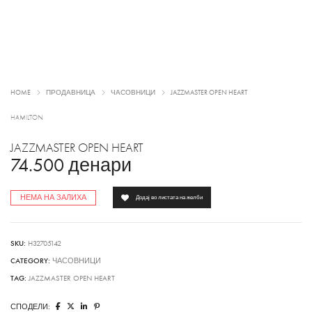
HOME
ПРОДАВНИЦА
ЧАСОВНИЦИ
JAZZMASTER OPEN HEART
HAMILTON
JAZZMASTER OPEN HEART
74.500
денари
НЕМА НА ЗАЛИХА
Додај во листата на желби
SKU:
H32705142
CATEGORY:
ЧАСОВНИЦИ
TAG:
JAZZMASTER OPEN HEART
СПОДЕЛИ: