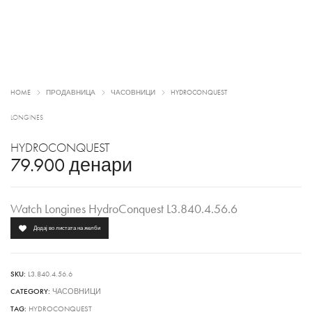
HOME
ПРОДАВНИЦА
ЧАСОВНИЦИ
HYDROCONQUEST
LONGINES
HYDROCONQUEST
79.900
денари
Watch Longines HydroConquest L3.840.4.56.6
Додај во листата на желби
SKU:
L3.840.4.56.6
CATEGORY:
ЧАСОВНИЦИ
TAG:
HYDROCONQUEST