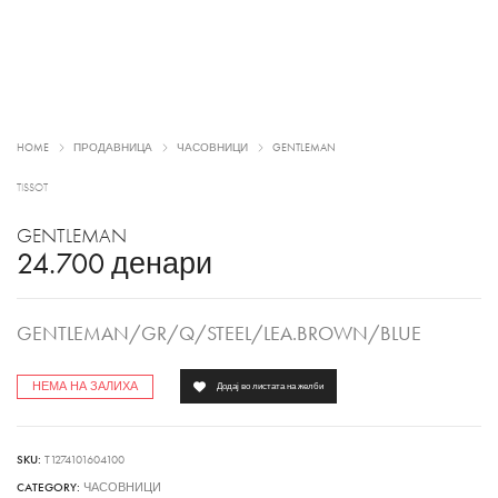
HOME
ПРОДАВНИЦА
ЧАСОВНИЦИ
GENTLEMAN
TISSOT
GENTLEMAN
24.700
денари
GENTLEMAN/GR/Q/STEEL/LEA.BROWN/BLUE
НЕМА НА ЗАЛИХА
Додај во листата на желби
SKU:
T1274101604100
CATEGORY:
ЧАСОВНИЦИ