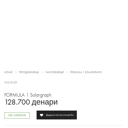
HOME
ПРОДАВНИЦА
ЧАСОВНИЦИ
FORMULA 1 SOLARGRAPH
TAGHEUER
FORMULA 1 Solargraph
128.700
денари
НА ЗАЛИХА
Додај во листата на желби