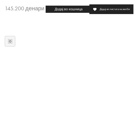
145.200
денари
Додај во кошница
Додај во листата на желби