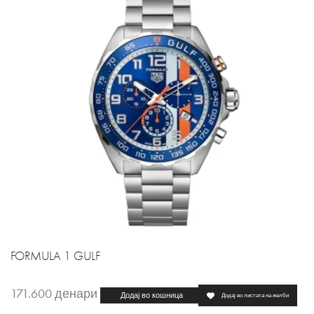
FORMULA 1 GULF
171.600
денари
Додај во кошница
Додај во листата на желби