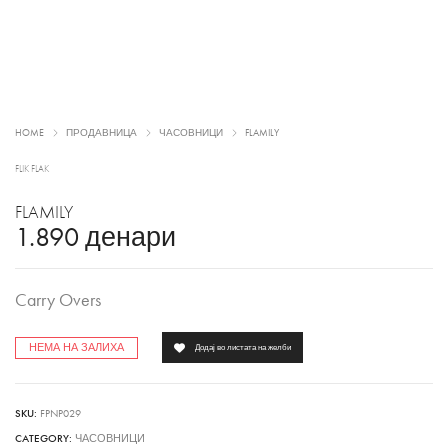
HOME
ПРОДАВНИЦА
ЧАСОВНИЦИ
FLAMILY
FLIK FLAK
FLAMILY
1.890
денари
Carry Overs
НЕМА НА ЗАЛИХА
Додај во листата на желби
SKU:
FPNP029
CATEGORY:
ЧАСОВНИЦИ