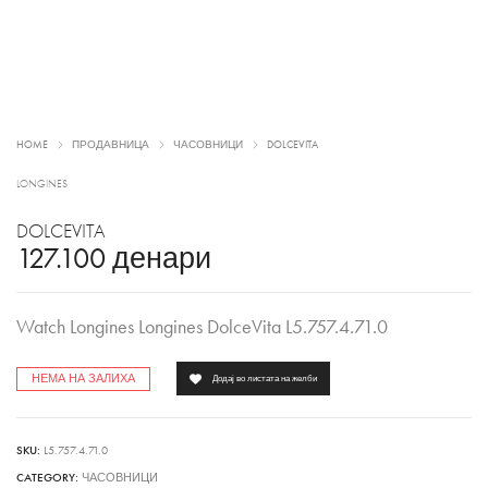
HOME
ПРОДАВНИЦА
ЧАСОВНИЦИ
DOLCEVITA
LONGINES
DOLCEVITA
127.100
денари
Watch Longines Longines DolceVita L5.757.4.71.0
НЕМА НА ЗАЛИХА
Додај во листата на желби
SKU:
L5.757.4.71.0
CATEGORY:
ЧАСОВНИЦИ