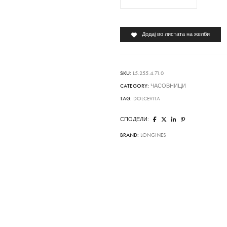
Додај во листата на желби
SKU:
L5.255.4.71.0
CATEGORY:
ЧАСОВНИЦИ
TAG:
DOLCEVITA
СПОДЕЛИ:
BRAND:
LONGINES