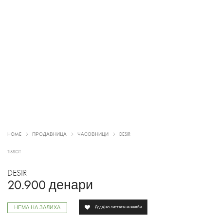
HOME
ПРОДАВНИЦА
ЧАСОВНИЦИ
DESIR
TISSOT
DESIR
20.900
денари
НЕМА НА ЗАЛИХА
Додај во листата на желби