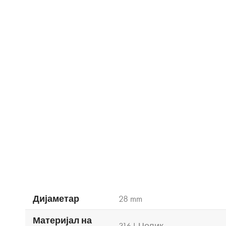
Дијаметар
28 mm
Материјал на
316 L Челик