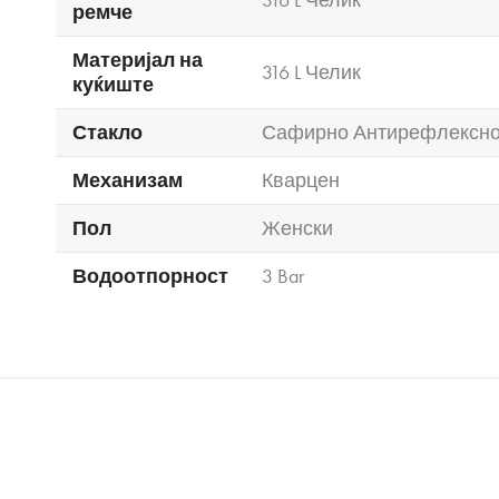
ремче
Материјал на
316 L Челик
куќиште
Стакло
Сафирно Антирефлексн
Механизам
Кварцен
Пол
Женски
Водоотпорност
3 Bar