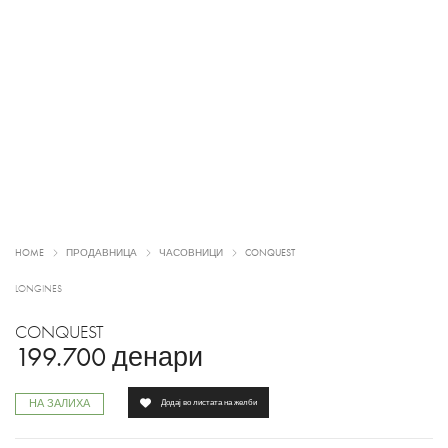
HOME
ПРОДАВНИЦА
ЧАСОВНИЦИ
CONQUEST
LONGINES
CONQUEST
199.700
денари
НА ЗАЛИХА
Додај во листата на желби