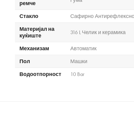
ремче
Стакло
Сафирно Антирефлексн
Материјал на
316 L Челик и керамика
куќиште
Механизам
Автоматик
Пол
Машки
Водоотпорност
10 Bar