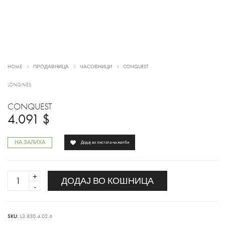
HOME
ПРОДАВНИЦА
ЧАСОВНИЦИ
CONQUEST
LONGINES
CONQUEST
4.091
$
НА ЗАЛИХА
Додај во листата на желби
CONQUEST
ДОДАЈ ВО КОШНИЦА
quantity
SKU:
L3.830.4.02.6